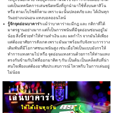
แต่เป็นเทคนิคการเล่นชนิดหนึ่งที่ถูกนำมาใช้ทั้งบนคาสิโน
หรือ ตามเว็บไซต์ก็ตาม เพราะฉะนั้นปลอดภัย และ ได้เงินทุก
วันอย่างแน่นอน แทงบอลออนไลน์
รู้จักจุดอ่อนบาคาร่า
แม้ว่าบาคาร่าจะมีกฎ และ กติกาที่ได้
มาตรฐานอย่างมาก แต่ก็เป็นการพนันที่มีจุดอ่อนซ่อนอยู่ไม่
น้อย สิ่งนี้ช่วยทำให้ท่านทำเงิน และ ผลกำไร จากมันได้เพียง
แต่ต้องอาศัยการสังเกต เพราะมันมาพร้อมกับจังหวะการวาง
เดิมพันที่มีโอกาศชนะพนันสูง เช่น เมื่อไพ่เป็นแบบมังกรให้
ทำการแทงตามไป หรือ จุดอ่อนแทงสวนด้วยการให้ท่านแทง
ตรงกันข้ามกับไพ่ที่ออกมาติด ๆ กัน เป็นต้น เป็นเคล็ดลับที่น่า
สนใจเพียงแต่ต้องอาศัยประสบการณ์ ไหวพริบ ในการเล่นอยู่
ไม่น้อย