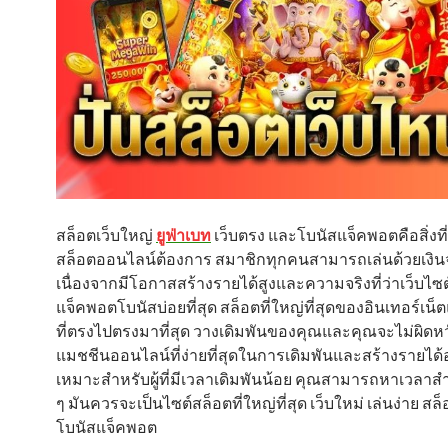
สล็อตเว็บใหญ่
ยูฟ่าเบท
เว็บตรง และโบนัสแจ็คพอตคือสิ่งที่ผ
สล็อตออนไลน์ต้องการ สมาชิกทุกคนสามารถเล่นด้วยเงินจ
เนื่องจากมีโอกาสสร้างรายได้สูงและความจริงที่ว่าเว็บไซ
แจ็คพอตโบนัสบ่อยที่สุด สล็อตที่ใหญ่ที่สุดของอินเทอร์เน็
ที่ตรงไปตรงมาที่สุด วางเดิมพันของคุณและคุณจะไม่ผิดหว
แมชชีนออนไลน์ที่ง่ายที่สุดในการเดิมพันและสร้างรายได้
เหมาะสำหรับผู้ที่มีเวลาเดิมพันน้อย คุณสามารถหาเวลาสำหร
ๆ มันควรจะเป็นไซต์สล็อตที่ใหญ่ที่สุด เว็บใหม่ เล่นง่าย ส
โบนัสแจ็คพอต