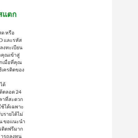
ัสแตก
สด หรือ
ID และรหัส
ุณลงทะเบียน
คุณเข้าสู่
เมื่อที่คุณ
ชีเครดิตของ
ได้
ด้ตลอด 24
วลาที่สะดวก
ใช้ได้เฉพาะ
ับรายได้ไม่
ะคน ขอแนะนำ
ครดิตฟรีมาก
ามารถลงทุน