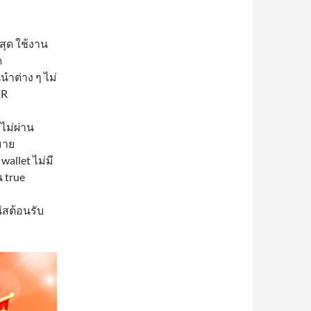
สุด ใช้งาน
ด
ำต่าง ๆ ไม่
ER
งไม่ผ่าน
มาย
llet ไม่มี
 true
ัสต้อนรับ