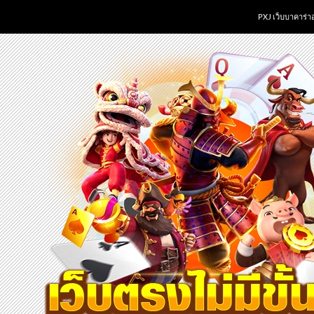
ข้ามไปยังเนื้อหา
PXJ เว็บบาคาร่า