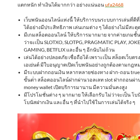
แตกหนัก ทำเงินได้มากกว่า อย่างแน่นอน
ufa2468
เว็บพนันออนไลน์แห่งนี้ ให้บริการบนระบบการเล่นที่ดีที่
ได้อย่างมีประสิทธิภาพ เล่นเกมต่าง ๆ ได้อย่างไม่มีสะดุ
มีเกมสล็อตออนไลน์ ให้บริการมากมาย จากค่ายเกมชั้นน
ว่าจะเป็น SLOTXO, SLOTPG, PRAGMATIC PLAY, JOK
GAMING, BETFLIX และอื่น ๆ อีกนับไม่ถ้วน
เล่นได้อย่างปลอดภัย เชื่อถือได้ เพราะเป็น สล็อตเว็บตร
เอเย่นต์ มีใบอนุญาตเปิดเว็บพนันอย่างถูกต้องตามกฎห
มีระบบฝากถอนเงิน หลากหลายช่องทาง ฝาก-ถอน true wa
ขั้นต่ํา สล็อตออนไลน์ฝากผ่านวอลเลท slot ฝากถอนผ่าน
money wallet เปิดบริการมานาน มีความมั่นคงสูง
มีโปรโมชั่นต่าง ๆ มากมาย ให้เลือกรับ ไม่ว่าจะเป็น โบน
โบนัสฝากเงิน และอื่น ๆ ที่นำไปใช้ในการเล่นได้จริง ๆ