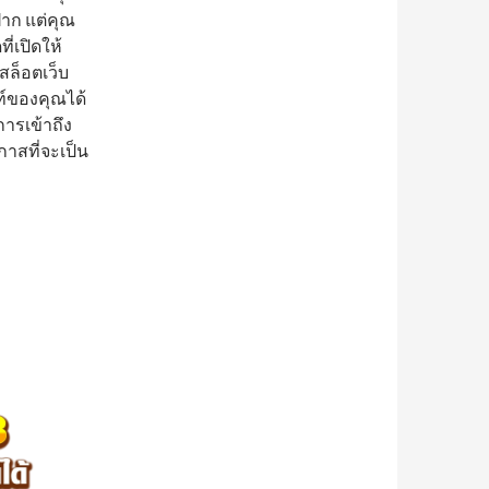
ฝาก แต่คุณ
ี่เปิดให้
 สล็อตเว็บ
ท์ของคุณได้
การเข้าถึง
าสที่จะเป็น