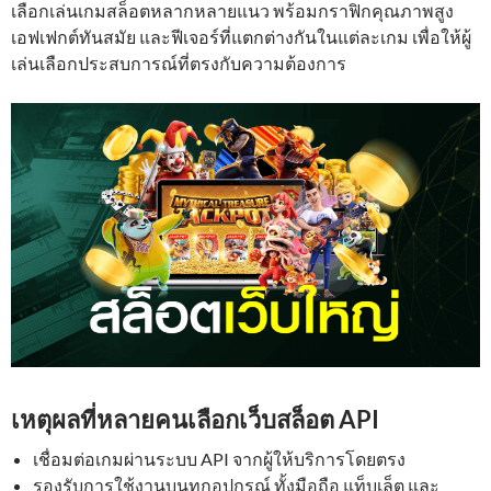
เลือกเล่นเกมสล็อตหลากหลายแนว พร้อมกราฟิกคุณภาพสูง
เอฟเฟกต์ทันสมัย และฟีเจอร์ที่แตกต่างกันในแต่ละเกม เพื่อให้ผู้
เล่นเลือกประสบการณ์ที่ตรงกับความต้องการ
เหตุผลที่หลายคนเลือกเว็บสล็อต API
เชื่อมต่อเกมผ่านระบบ API จากผู้ให้บริการโดยตรง
รองรับการใช้งานบนทุกอุปกรณ์ ทั้งมือถือ แท็บเล็ต และ