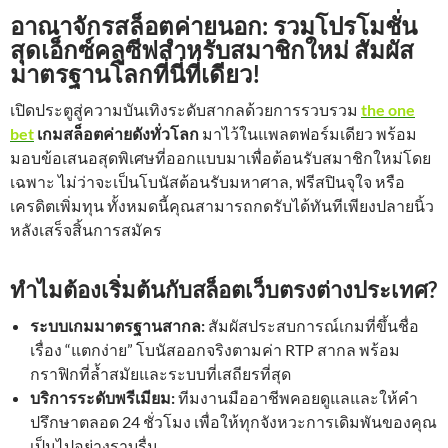
อาณาจักรสล็อตค่ายนอก: รวมโปรโมชั่น
สุดเอ็กซ์คลูซีฟสำหรับสมาชิกใหม่ สัมผัส
มาตรฐานโลกที่นี่ที่เดียว!
เปิดประตูสู่ความบันเทิงระดับสากลด้วยการรวบรวม
the one
bet
เกมสล็อตค่ายดังทั่วโลก
มาไว้ในแพลตฟอร์มเดียว พร้อม
มอบข้อเสนอสุดพิเศษที่ออกแบบมาเพื่อต้อนรับสมาชิกใหม่โดย
เฉพาะ ไม่ว่าจะเป็นโบนัสต้อนรับมหาศาล, ฟรีสปินจุใจ หรือ
เครดิตเพิ่มทุน ทั้งหมดนี้คุณสามารถกดรับได้ทันทีเพียงปลายนิ้ว
หลังเสร็จสิ้นการสมัคร
ทำไมต้องเริ่มต้นกับสล็อตเว็บตรงต่างประเทศ?
ระบบเกมมาตรฐานสากล:
สัมผัสประสบการณ์เกมที่ขึ้นชื่อ
เรื่อง “แตกง่าย” โบนัสออกจริงตามค่า RTP สากล พร้อม
กราฟิกที่ล้ำสมัยและระบบที่เสถียรที่สุด
บริการระดับพรีเมียม:
ทีมงานมืออาชีพคอยดูแลและให้คำ
ปรึกษาตลอด 24 ชั่วโมง เพื่อให้ทุกจังหวะการเดิมพันของคุณ
เป็นไปอย่างราบรื่น