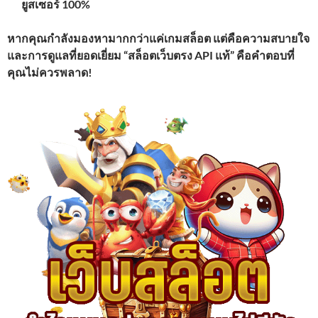
ยูสเซอร์ 100%
หากคุณกำลังมองหามากกว่าแค่เกมสล็อต แต่คือความสบายใจ
และการดูแลที่ยอดเยี่ยม “สล็อตเว็บตรง API แท้” คือคำตอบที่
คุณไม่ควรพลาด!