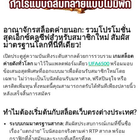
อาณาจักรสล็อตค่ายนอก: รวมโปรโมชั่น
สุดเอ็กซ์คลูซีฟสำหรับสมาชิกใหม่ สัมผัส
มาตรฐานโลกที่นี่ที่เดียว!
เปิดประตูสู่ความบันเทิงระดับสากลด้วยการรวบรวม
เกมสล็อต
ค่ายดังทั่วโลก
มาไว้ในแพลตฟอร์มเดียว
UFA6500
พร้อมมอบ
ข้อเสนอสุดพิเศษที่ออกแบบมาเพื่อต้อนรับสมาชิกใหม่โดย
เฉพาะ ไม่ว่าจะเป็นโบนัสต้อนรับมหาศาล, ฟรีสปินจุใจ หรือ
เครดิตเพิ่มทุน ทั้งหมดนี้คุณสามารถกดรับได้ทันทีเพียงปลายนิ้ว
หลังเสร็จสิ้นการสมัคร
ทำไมต้องเริ่มต้นกับสล็อตเว็บตรงต่างประเทศ?
ระบบเกมมาตรฐานสากล:
สัมผัสประสบการณ์เกมที่ขึ้นชื่อ
เรื่อง “แตกง่าย” โบนัสออกจริงตามค่า RTP สากล พร้อม
กราฟิกที่ล้ำสมัยและระบบที่เสถียรที่สุด