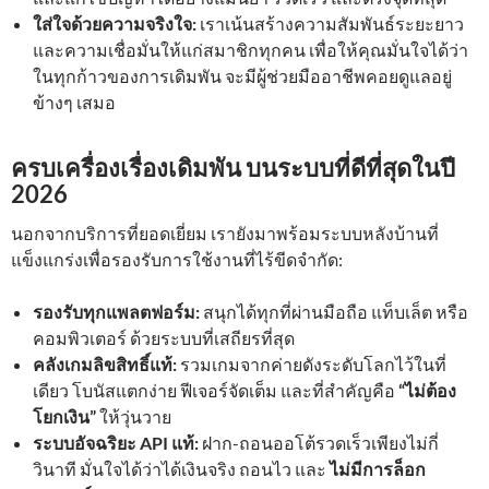
ใส่ใจด้วยความจริงใจ:
เราเน้นสร้างความสัมพันธ์ระยะยาว
และความเชื่อมั่นให้แก่สมาชิกทุกคน เพื่อให้คุณมั่นใจได้ว่า
ในทุกก้าวของการเดิมพัน จะมีผู้ช่วยมืออาชีพคอยดูแลอยู่
ข้างๆ เสมอ
ครบเครื่องเรื่องเดิมพัน บนระบบที่ดีที่สุดในปี
2026
นอกจากบริการที่ยอดเยี่ยม เรายังมาพร้อมระบบหลังบ้านที่
แข็งแกร่งเพื่อรองรับการใช้งานที่ไร้ขีดจำกัด:
รองรับทุกแพลตฟอร์ม:
สนุกได้ทุกที่ผ่านมือถือ แท็บเล็ต หรือ
คอมพิวเตอร์ ด้วยระบบที่เสถียรที่สุด
คลังเกมลิขสิทธิ์แท้:
รวมเกมจากค่ายดังระดับโลกไว้ในที่
เดียว โบนัสแตกง่าย ฟีเจอร์จัดเต็ม และที่สำคัญคือ
“ไม่ต้อง
โยกเงิน”
ให้วุ่นวาย
ระบบอัจฉริยะ API แท้:
ฝาก-ถอนออโต้รวดเร็วเพียงไม่กี่
วินาที มั่นใจได้ว่าได้เงินจริง ถอนไว และ
ไม่มีการล็อก