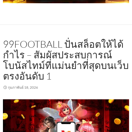
99FOOTBALL ปั่นสล็อตให้ได้
กำไร – สัมผัสประสบการณ์
โบนัสไทม์ที่แม่นยำที่สุดบนเว็บ
ตรงอันดับ 1
กุมภาพันธ์ 18, 2026