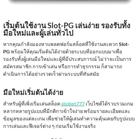
เริ่มต้นใช้งาน Slot-PG เล่นง่าย รองรับทั้ง
มือใหม่และผู้เล่นทั่วไป
หากคุณกำลังมองหาแพลตฟอร์มสล็อตที่ใช้งานสะดวก
Slot-
PG
พร้อมให้คุณเริ่มต้นได้ง่ายด้วยระบบที่ออกแบบมาเพื่อ
รองรับทั้งผู้เล่นมือใหม่และผู้ที่มีประสบการณ์ ไม่ว่าจะเป็นการ
สมัครสมาชิก การเข้าเล่น หรือการทำธุรกรรม ก็สามารถ
ดำเนินการได้อย่างรวดเร็วผ่านระบบที่ทันสมัย
มือใหม่เริ่มต้นได้ง่าย
สำหรับผู้ที่เพิ่งเริ่มเล่นสล็อต
sbobet777
เว็บไซต์ได้รวบรวมเกม
หลากหลายรูปแบบที่มีกติกาเข้าใจง่าย พร้อมรายละเอียดและ
ข้อมูลของแต่ละเกม เพื่อช่วยให้ผู้เล่นทำความคุ้นเคยกับรูปแบบ
การเล่นและฟีเจอร์ต่าง ๆ ก่อนเริ่มใช้งานจริง