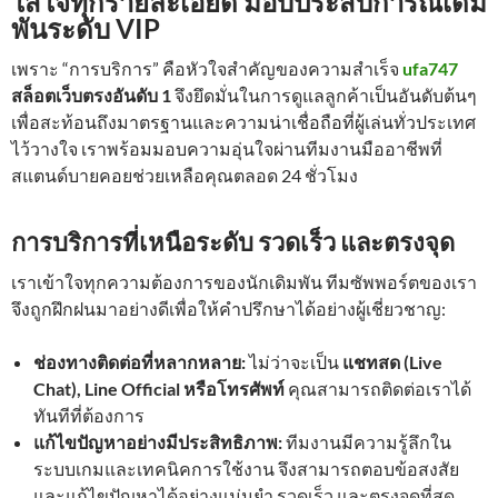
ใส่ใจทุกรายละเอียด มอบประสบการณ์เดิม
พันระดับ VIP
เพราะ “การบริการ” คือหัวใจสำคัญของความสำเร็จ
ufa747
สล็อตเว็บตรงอันดับ 1
จึงยึดมั่นในการดูแลลูกค้าเป็นอันดับต้นๆ
เพื่อสะท้อนถึงมาตรฐานและความน่าเชื่อถือที่ผู้เล่นทั่วประเทศ
ไว้วางใจ เราพร้อมมอบความอุ่นใจผ่านทีมงานมืออาชีพที่
สแตนด์บายคอยช่วยเหลือคุณตลอด 24 ชั่วโมง
การบริการที่เหนือระดับ รวดเร็ว และตรงจุด
เราเข้าใจทุกความต้องการของนักเดิมพัน ทีมซัพพอร์ตของเรา
จึงถูกฝึกฝนมาอย่างดีเพื่อให้คำปรึกษาได้อย่างผู้เชี่ยวชาญ:
ช่องทางติดต่อที่หลากหลาย:
ไม่ว่าจะเป็น
แชทสด (Live
Chat), Line Official หรือโทรศัพท์
คุณสามารถติดต่อเราได้
ทันทีที่ต้องการ
แก้ไขปัญหาอย่างมีประสิทธิภาพ:
ทีมงานมีความรู้ลึกใน
ระบบเกมและเทคนิคการใช้งาน จึงสามารถตอบข้อสงสัย
และแก้ไขปัญหาได้อย่างแม่นยำ รวดเร็ว และตรงจุดที่สุด