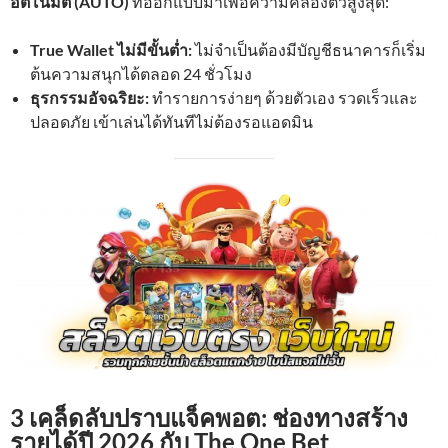
อัตโนมัติ (AUTO)
ที่ออกแบบมาเพื่อความคล่องตัวสูงสุด:
True Wallet ไม่มีขั้นต่ำ:
ไม่จำเป็นต้องมีบัญชีธนาคารก็เริ่ม
ต้นความสนุกได้ตลอด 24 ชั่วโมง
ธุรกรรมอัจฉริยะ:
ทำรายการง่ายๆ ด้วยตัวเอง รวดเร็วและ
ปลอดภัย เข้าเล่นได้ทันทีไม่ต้องรอแอดมิน
3 เคล็ดลับปราบแจ็คพอต: ช่องทางสร้าง
รายได้ปี 2026 กับ The One Bet