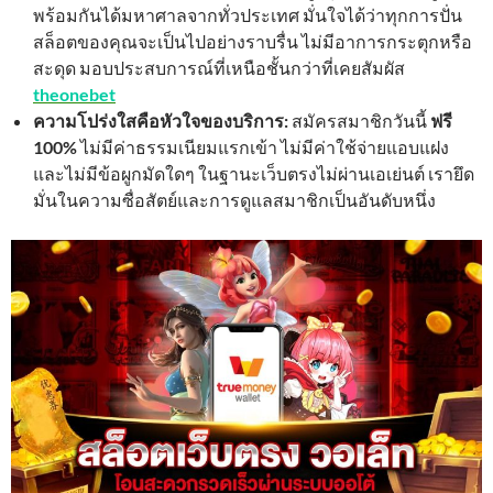
พร้อมกันได้มหาศาลจากทั่วประเทศ มั่นใจได้ว่าทุกการปั่น
สล็อตของคุณจะเป็นไปอย่างราบรื่น ไม่มีอาการกระตุกหรือ
สะดุด มอบประสบการณ์ที่เหนือชั้นกว่าที่เคยสัมผัส
theonebet
ความโปร่งใสคือหัวใจของบริการ:
สมัครสมาชิกวันนี้
ฟรี
100%
ไม่มีค่าธรรมเนียมแรกเข้า ไม่มีค่าใช้จ่ายแอบแฝง
และไม่มีข้อผูกมัดใดๆ ในฐานะเว็บตรงไม่ผ่านเอเย่นต์ เรายึด
มั่นในความซื่อสัตย์และการดูแลสมาชิกเป็นอันดับหนึ่ง