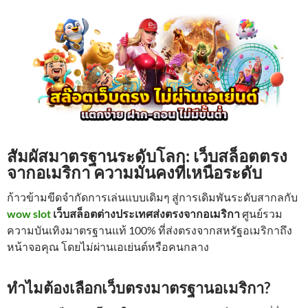
สัมผัสมาตรฐานระดับโลก: เว็บสล็อตตรง
จากอเมริกา ความมั่นคงที่เหนือระดับ
ก้าวข้ามขีดจำกัดการเล่นแบบเดิมๆ สู่การเดิมพันระดับสากลกับ
wow slot
เว็บสล็อตต่างประเทศส่งตรงจากอเมริกา
ศูนย์รวม
ความบันเทิงมาตรฐานแท้ 100% ที่ส่งตรงจากสหรัฐอเมริกาถึง
หน้าจอคุณ โดยไม่ผ่านเอเย่นต์หรือคนกลาง
ทำไมต้องเลือกเว็บตรงมาตรฐานอเมริกา?