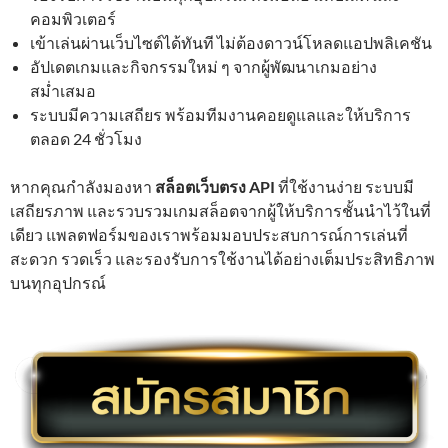
คอมพิวเตอร์
เข้าเล่นผ่านเว็บไซต์ได้ทันที ไม่ต้องดาวน์โหลดแอปพลิเคชัน
อัปเดตเกมและกิจกรรมใหม่ ๆ จากผู้พัฒนาเกมอย่าง
สม่ำเสมอ
ระบบมีความเสถียร พร้อมทีมงานคอยดูแลและให้บริการ
ตลอด 24 ชั่วโมง
หากคุณกำลังมองหา
สล็อตเว็บตรง API
ที่ใช้งานง่าย ระบบมี
เสถียรภาพ และรวบรวมเกมสล็อตจากผู้ให้บริการชั้นนำไว้ในที่
เดียว แพลตฟอร์มของเราพร้อมมอบประสบการณ์การเล่นที่
สะดวก รวดเร็ว และรองรับการใช้งานได้อย่างเต็มประสิทธิภาพ
บนทุกอุปกรณ์