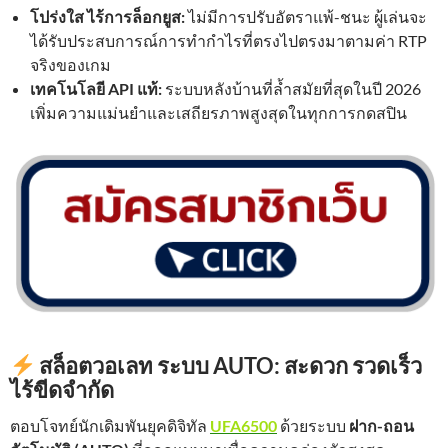
โปร่งใส ไร้การล็อกยูส:
ไม่มีการปรับอัตราแพ้-ชนะ ผู้เล่นจะ
ได้รับประสบการณ์การทำกำไรที่ตรงไปตรงมาตามค่า RTP
จริงของเกม
เทคโนโลยี API แท้:
ระบบหลังบ้านที่ล้ำสมัยที่สุดในปี 2026
เพิ่มความแม่นยำและเสถียรภาพสูงสุดในทุกการกดสปิน
สล็อตวอเลท ระบบ AUTO: สะดวก รวดเร็ว
ไร้ขีดจำกัด
ตอบโจทย์นักเดิมพันยุคดิจิทัล
UFA6500
ด้วยระบบ
ฝาก-ถอน