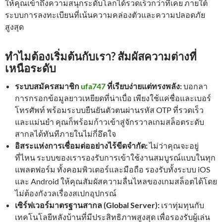
ให้คุณเข้าถึงความสนุกระดับโลกได้รวดเร็วกว่าที่เคย ภายใต้
ระบบการลงทะเบียนที่เน้นความคล่องตัวและความปลอดภัย
สูงสุด
ทำไมต้องเริ่มต้นกับเรา? สัมผัสความต่างที่
เหนือระดับ
ระบบสมัครสมาชิก
ufa747
ที่เรียบง่ายแต่ทรงพลัง:
บอกลา
การกรอกข้อมูลยาวเหยียดที่น่าเบื่อ เพียงใช้แค่ชื่อและเบอร์
โทรศัพท์ พร้อมระบบยืนยันตัวตนผ่านรหัส OTP ที่รวดเร็ว
และแม่นยำ คุณก็พร้อมก้าวเข้าสู่จักรวาลเกมสล็อตระดับ
สากลได้ทันทีภายในไม่กี่อึดใจ
อิสระแห่งการเชื่อมต่ออย่างไร้ขีดจำกัด:
ไม่ว่าคุณจะอยู่
ที่ไหน ระบบของเรารองรับการเข้าใช้งานสมบูรณ์แบบในทุก
แพลตฟอร์ม ทั้งคอมพิวเตอร์และมือถือ รองรับทั้งระบบ iOS
และ Android ให้คุณสัมผัสความลื่นไหลของเกมสล็อตได้โดย
ไม่ต้องกังวลเรื่องสเปกอุปกรณ์
เซิร์ฟเวอร์มาตรฐานสากล (Global Server):
เราทุ่มทุนกับ
เทคโนโลยีหลังบ้านที่มีประสิทธิภาพสูงสุด เพื่อรองรับผู้เล่น