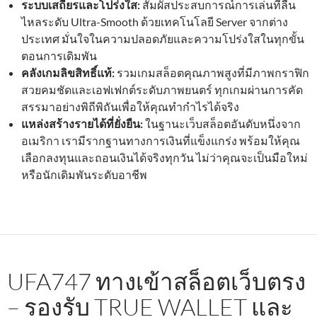
ระบบเสถียรและโปร่งใส:
สัมผัสประสบการณ์การเล่นที่ลื่น
ไหลระดับ Ultra-Smooth ด้วยเทคโนโลยี Server จากต่าง
ประเทศ มั่นใจในความปลอดภัยและความโปร่งใสในทุกขั้น
ตอนการเดิมพัน
คลังเกมลิขสิทธิ์แท้:
รวมเกมสล็อตคุณภาพสูงที่มีภาพกราฟิก
สวยคมชัดและเอฟเฟกต์ระดับภาพยนตร์ ทุกเกมผ่านการคัด
สรรมาอย่างพิถีพิถันเพื่อให้คุณทำกำไรได้จริง
แหล่งสร้างรายได้ที่ยั่งยืน:
ในฐานะเว็บสล็อตอันดับหนึ่งจาก
อเมริกา เรามีรากฐานทางการเงินที่แข็งแกร่ง พร้อมให้คุณ
เลือกลงทุนและถอนเงินได้จริงทุกวัน ไม่ว่าคุณจะเป็นมือใหม่
หรือนักเดิมพันระดับอาชีพ
UFA747 ทางเข้าสล็อตเว็บตรง
– รองรับ TRUE WALLET และ