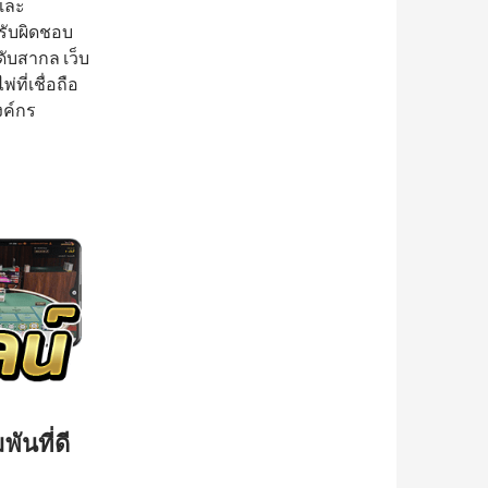
 และ
่รับผิดชอบ
ับสากล เว็บ
่ที่เชื่อถือ
งค์กร
ันที่ดี