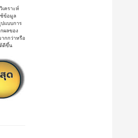
วิเคราะห์
ช้ข้อมูล
ะรูปแบบการ
ออกผลของ
นมากกว่าหรือ
ดีขึ้น