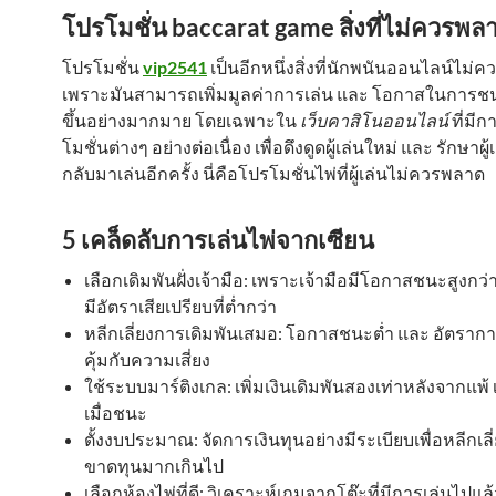
โปรโมชั่น baccarat game สิ่งที่ไม่ควรพล
โปรโมชั่น
vip2541
เป็นอีกหนึ่งสิ่งที่นักพนันออนไลน์ไม่
เพราะมันสามารถเพิ่มมูลค่าการเล่น และ โอกาสในการช
ขึ้นอย่างมากมาย โดยเฉพาะใน
เว็บคาสิโนออนไลน์
ที่มี
โมชั่นต่างๆ อย่างต่อเนื่อง เพื่อดึงดูดผู้เล่นใหม่ และ รักษาผู้
กลับมาเล่นอีกครั้ง นี่คือโปรโมชั่นไพ่ที่ผู้เล่นไม่ควรพลาด
5 เคล็ดลับการเล่นไพ่จากเซียน
เลือกเดิมพันฝั่งเจ้ามือ: เพราะเจ้ามือมีโอกาสชนะสูงกว่า
มีอัตราเสียเปรียบที่ต่ำกว่า
หลีกเลี่ยงการเดิมพันเสมอ: โอกาสชนะต่ำ และ อัตราการ
คุ้มกับความเสี่ยง
ใช้ระบบมาร์ติงเกล: เพิ่มเงินเดิมพันสองเท่าหลังจากแพ้ เ
เมื่อชนะ
ตั้งงบประมาณ: จัดการเงินทุนอย่างมีระเบียบเพื่อหลีกเล
ขาดทุนมากเกินไป
เลือกห้องไพ่ที่ดี: วิเคราะห์เกมจากโต๊ะที่มีการเล่นไป