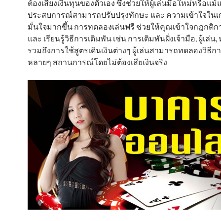
ต้องเสี่ยงเงินทุนของตัวเอง ซึ่งช่วยให้ผู้เล่นมือใหม่หรือแม้แต่
ประสบการณ์สามารถปรับปรุงทักษะ และ ความเข้าใจในเก
มั่นใจมากขึ้น การทดลองเล่นฟรี ช่วยให้คุณเข้าใจกฎกติก
และ เรียนรู้วิธีการเดิมพัน เช่น การเดิมพันฝั่งเจ้ามือ, ผู้เล่น
รวมถึงการใช้สูตรเดินเงินต่างๆ ผู้เล่นสามารถทดลองวิธีก
หลายๆ สถานการณ์โดยไม่ต้องเสียเงินจริง