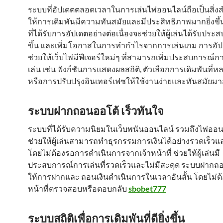
ระบบที่อัปเดตตลอดเวลาในการเล่นไพ่ออนไลน์ถือเป็นสิ่งส
ให้การเดิมพันมีความทันสมัยและมีประสิทธิภาพมากยิ่งขึ
ที่ได้รับการอัปเดตอย่างต่อเนื่องจะช่วยให้ผู้เล่นได้รับประส
ขึ้น และเพิ่มโอกาสในการทำกำไรจากการเล่นเกม การอั
ช่วยให้เว็บไพ่มีฟีเจอร์ใหม่ๆ ที่สามารถเพิ่มประสบการณ์กา
เล่น เช่น ฟังก์ชันการแสดงผลสถิติ, ตัวเลือกการเดิมพันที่
หรือการปรับปรุงอินเทอร์เฟซให้ใช้งานง่ายและทันสมัยมาก
ระบบฝากถอนออโต้ เร็วทันใจ
ระบบที่ได้รับความนิยมในเว็บพนันออนไลน์ รวมถึงไพ่ออน
ช่วยให้ผู้เล่นสามารถทำธุรกรรมการเงินได้อย่างรวดเร็ว
โดยไม่ต้องรอการดำเนินการจากเจ้าหน้าที่ ช่วยให้ผู้เล่นมี
ประสบการณ์การเล่นที่รวดเร็วและไม่มีสะดุด ระบบฝากถ
ให้การฝากและ ถอนเงินดำเนินการในเวลาอันสั้น โดยไม่ต้
หน้าที่ตรวจสอบหรือตอบกลับ
sbobet777
ระบบสถิติเพื่อการเดิมพันที่ดียิ่งขึ้น