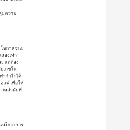
บคุมความ
ิ่มโอกาสชนะ
็นสองเท่า
ะ แต่ต้อง
ดับเลขใน
ต่ทำกำไรได้
อแพ้ เพื่อให้
ตามลำดับที่
แน่ใจว่าการ