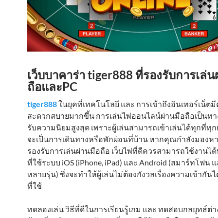
เว็บบาคาร่า tiger888 ที่รองรับการเล่น
ถือและPC
tiger888
ในยุคที่เทคโนโลยี และ การเข้าถึงอินเทอร์เน็ตม
สะดวกสบายมากขึ้น การเล่นไพ่ออนไลน์ผ่านมือถือเป็นทางเ
รับความนิยมสูงสุด เพราะผู้เล่นสามารถเข้าเล่นได้ทุกที่ทุก
จะเป็นการเดินทางหรือพักผ่อนที่บ้าน หากคุณกำลังมองหาเว
รองรับการเล่นผ่านมือถือ เว็บไพ่ที่ดีควรสามารถใช้งานได้ท
ที่ใช้ระบบ iOS (iPhone, iPad) และ Android (สมาร์ทโฟน แ
หลายรุ่น) ซึ่งจะทำให้ผู้เล่นไม่ต้องกังวลเรื่องความเข้ากันไ
ที่ใช้
ทดลองเล่น วิธีที่ดีในการเรียนรู้เกม และ ทดสอบกลยุทธ์ต่า