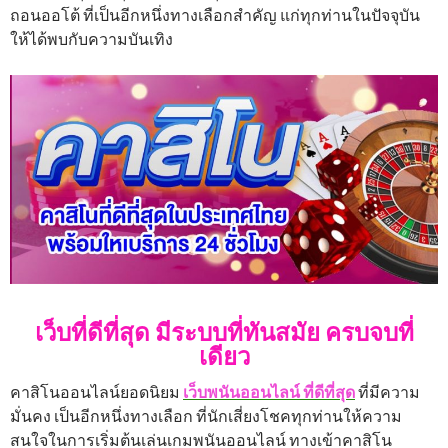
ถอนออโต้ ที่เป็นอีกหนึ่งทางเลือกสำคัญ แก่ทุกท่านในปัจจุบัน
ให้ได้พบกับความบันเทิง
เว็บที่ดีที่สุด มีระบบที่ทันสมัย ครบจบที่
เดียว
คาสิโนออนไลน์ยอดนิยม
เว็บพนันออนไลน์ ที่ดีที่สุด
ที่มีความ
มั่นคง เป็นอีกหนึ่งทางเลือก ที่นักเสี่ยงโชคทุกท่านให้ความ
สนใจในการเริ่มต้นเล่นเกมพนันออนไลน์ ทางเข้าคาสิโน