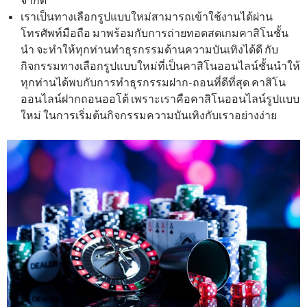
เราเป็นทางเลือกรูปแบบใหม่สามารถเข้าใช้งานได้ผ่าน
โทรศัพท์มือถือ มาพร้อมกับการถ่ายทอดสดเกมคาสิโนชั้น
นำ จะทำให้ทุกท่านทำธุรกรรมด้านความบันเทิงได้ดี กับ
กิจกรรมทางเลือกรูปแบบใหม่ที่เป็นคาสิโนออนไลน์ชั้นนำให้
ทุกท่านได้พบกับการทำธุรกรรมฝาก-ถอนที่ดีที่สุด คาสิโน
ออนไลน์ฝากถอนออโต้ เพราะเราคือคาสิโนออนไลน์รูปแบบ
ใหม่ ในการเริ่มต้นกิจกรรมความบันเทิงกับเราอย่างง่าย