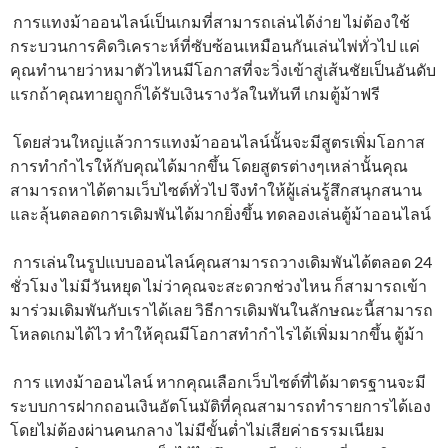
การแทงม้าออนไลน์เป็นเกมที่สามารถเล่นได้ง่าย ไม่ต้องใช้
กระบวนการคิดวิเคราะห์ที่ซับซ้อนเหมือนกันเล่นไพ่ทั่วไป แค่
คุณทำนายว่าหมาตัวไหนมีโอกาสที่จะวิ่งเข้าสู่เส้นชัยเป็นอันดับ
แรกถ้าคุณทายถูกก็ได้รับเงินรางวัลในทันที เกมตู้ม้าฟรี
โดยส่วนใหญ่แล้วการแทงม้าออนไลน์นั้นจะมีสูตรเพิ่มโอกาส
การทำกำไรให้กับคุณได้มากขึ้น โดยสูตรต่างๆเหล่านั้นคุณ
สามารถหาได้ตามเว็บไซต์ทั่วไป จึงทำให้ผู้เล่นรู้สึกสนุกสนาน
และลุ้นตลอดการเดิมพันได้มากยิ่งขึ้น ทดลองเล่นตู้ม้าออนไลน์
การเล่นในรูปแบบออนไลน์คุณสามารถวางเดิมพันได้ตลอด 24
ชั่วโมง ไม่มีวันหยุด ไม่ว่าคุณจะสะดวกช่วงไหน ก็สามารถเข้า
มาร่วมเดิมพันกับเราได้เลย วิธีการเดิมพันในลักษณะนี้สามารถ
โหลดเกมได้ไว ทำให้คุณมีโอกาสทำกำไรได้เพิ่มมากขึ้น ตู้ม้า
การ แทงม้าออนไลน์ หากคุณเลือกเว็บไซต์ที่ได้มาตรฐานจะมี
ระบบการฝากถอนเงินอัตโนมัติที่คุณสามารถทำรายการได้เอง
โดยไม่ต้องผ่านคนกลาง ไม่มีขั้นต่ำไม่เสียค่าธรรมเนียม