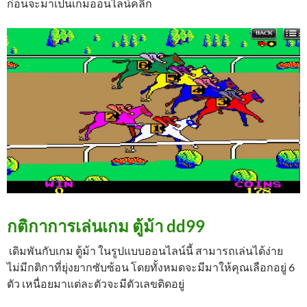
ก่อนจะมาเป็นเกมออนไลน์คลิก
กติกาการเล่นเกม ตู้ม้า dd99
เดิมพันกับเกม ตู้ม้า ในรูปแบบออนไลน์นี้ สามารถเล่นได้ง่าย
ไม่มีกติกาที่ยุ่งยากซับซ้อน โดยทั้งหมดจะมีมาให้คุณเลือกอยู่ 6
ตัว เหนื่อยมาแต่ละตัวจะมีตัวเลขติดอยู่