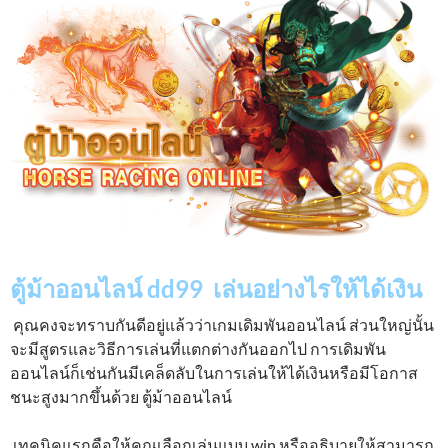
ตู้ม้าออนไลน์ dd99 เล่นอย่างไรให้ได้เงิน
คุณคงจะทราบกันดีอยู่แล้วว่าเกมเดิมพันออนไลน์ ส่วนใหญ่นั้น
จะมีสูตรและวิธีการเล่นที่แตกต่างกันออกไป การเดิมพัน
ออนไลน์ก็เช่นกันมีเคล็ดลับในการเล่นให้ได้เงินหรือมีโอกาส
ชนะสูงมากขึ้นด้วย ตู้ม้าออนไลน์
เทคนิคแรกคือให้คุณเลือกเล่นแบบ win หรืออธิบายให้สามารถ