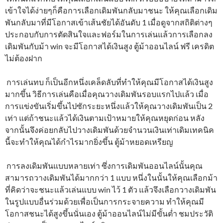
เข้าใจได้ง่ายๆก็คือการเลือกเดิมพันกลับมาชนะ ให้คุณเลือกเดิม
พันกลับมาที่มีโอกาสเข้าเส้นชัยได้อันดับ 1 เมื่อดูจากสถิติต่างๆ
ประกอบกับการตัดสินใจและฟอร์มในการเล่นแล้วการเลือกลง
เดิมพันกับม้า win จะมีโอกาสได้เงินสูง ตู้ม้าออนไลน์ ฟรี เครดิต
ไม่ต้องฝาก
การเล่นทบ ก็เป็นอีกหนึ่งเคล็ดลับที่ทำให้คุณมีโอกาสได้เงินสูง
มากขึ้น วิธีการเล่นคือเมื่อคุณวางเดิมพันรอบแรกไปแล้ว เมื่อ
การแข่งขันเริ่มขึ้นไปซักระยะหนึ่งแล้วให้คุณวางเดิมพันเป็น 2
เท่า แต่ถ้าชนะแล้วได้เงินตามเป้าหมายให้คุณหยุดก่อน หลัง
จากนั้นจึงค่อยกลับไปวางเดิมพันด้วยจำนวนเงินเท่าเดิมเทคนิค
นี้จะทำให้คุณได้กำไรมากยิ่งขึ้น ตู้ม้าหยอดเหรียญ
การลงเดิมพันแบบหลายเท่า ซึ่งการเดิมพันออนไลน์นั้นคุณ
สามารถวางเดิมพันได้มากกว่า 1 แบบ หนึ่งในนั้นให้คุณเลือกม้า
ที่คิดว่าจะชนะแล้วเล่นแบบ win ไว้ 1 ตัว แล้วจึงเลือกวางเดิมพัน
ในรูปแบบอื่นร่วมด้วยเพื่อเป็นการกระจายความ ทำให้คุณมี
โอกาสชนะได้สูงขึ้นนั่นเอง ตู้ม้าออนไลน์ไม่มีขั้นต่ำ ชมประวัติ