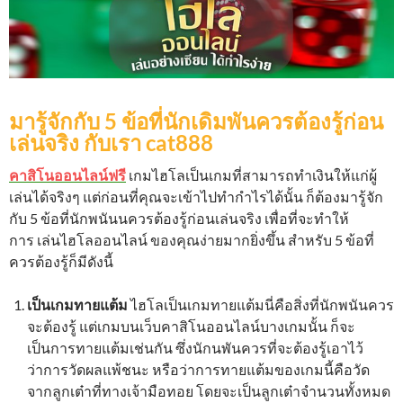
มารู้จักกับ 5 ข้อที่นักเดิมพันควรต้องรู้ก่อน
เล่นจริง
กับเรา cat888
คาสิโนออนไลน์ฟรี
เกมไฮโลเป็นเกมที่สามารถทำเงินให้แก่ผู้
เล่นได้จริงๆ แต่ก่อนที่คุณจะเข้าไปทำกำไรได้นั้น ก็ต้องมารู้จัก
กับ 5 ข้อที่นักพนันนควรต้องรู้ก่อนเล่นจริง เพื่อที่จะทำให้
การ เล่นไฮโลออนไลน์ ของคุณง่ายมากยิ่งขึ้น สำหรับ 5 ข้อที่
ควรต้องรู้ก็มีดังนี้
เป็นเกมทายแต้ม
ไฮโลเป็นเกมทายแต้มนี่คือสิ่งที่นักพนันควร
จะต้องรู้ แต่เกมบนเว็บคาสิโนออนไลน์บางเกมนั้น ก็จะ
เป็นการทายแต้มเช่นกัน ซึ่งนักนพันควรที่จะต้องรู้เอาไว้
ว่าการวัดผลแพ้ชนะ หรือว่าการทายแต้มของเกมนี้คือวัด
จากลูกเต๋าที่ทางเจ้ามือทอย โดยจะเป็นลูกเต๋าจำนวนทั้งหมด