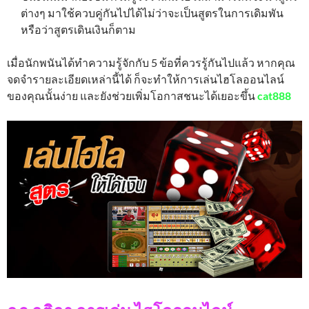
ต่างๆ มาใช้ควบคู่กันไปได้ไม่ว่าจะเป็นสูตรในการเดิมพัน
หรือว่าสูตรเดินเงินก็ตาม
เมื่อนักพนันได้ทำความรู้จักกับ 5 ข้อที่ควรรู้กันไปแล้ว หากคุณ
จดจำรายละเอียดเหล่านี้ได้ ก็จะทำให้การเล่นไฮโลออนไลน์
ของคุณนั้นง่าย และยังช่วยเพิ่มโอกาสชนะได้เยอะขึ้น
cat888