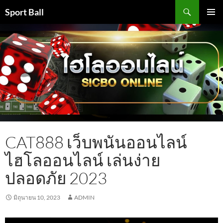
ค้นหา
Sport Ball
ข้าม
เมนูหลัก
ไป
ยัง
เนื้อหา
CAT888 เว็บพนันออนไลน์
ไฮโลออนไลน์ เล่นง่าย
ปลอดภัย 2023
มิถุนายน 10, 2023
ADMIN