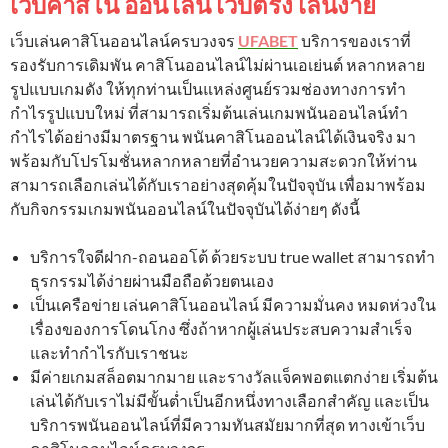
เว็บคาสิโน ออนไลน์ เว็บตรง เล่นง่าย
เว็บเล่นคาสิโนออนไลน์ครบวงจร
UFABET
บริการของเราที่
รองรับการเดิมพัน คาสิโนออนไลน์ไม่ผ่านเอเย่นต์ หลากหลาย
รูปแบบเกมดัง ให้ทุกท่านเป็นแหล่งศูนย์รวมช่องทางการทำ
กำไรรูปแบบใหม่ ที่สามารถเริ่มต้นเล่นเกมพนันออนไลน์ทำ
กำไรได้อย่างมีมาตรฐาน พนันคาสิโนออนไลน์ได้เงินจริง มา
พร้อมกับโปรโมชั่นหลากหลายที่อำนวยความสะดวกให้ท่าน
สามารถเลือกเล่นได้กับเราอย่างสุดคุ้มในปัจจุบัน เพื่อมาพร้อม
กับกิจกรรมเกมพนันออนไลน์ในปัจจุบันได้ง่ายๆ ดังนี้
บริการใจดีฝาก-ถอนออโต้ ด้วยระบบ true wallet สามารถทำ
ธุรกรรมได้ง่ายผ่านมือถือด้วยตนเอง
เป็นเครือข่าย เล่นคาสิโนออนไลน์ มีความมั่นคง หมดห่วงใน
เรื่องของการโดนโกง ซึ่งถ้าหากผู้เล่นประสบความสำเร็จ
และทำกำไรกับเราชนะ
มีค่ายเกมสล็อตมากมาย และรางวัลแจ็คพอตแตกง่าย เริ่มต้น
เล่นได้กับเราไม่มีขั้นต่ำเป็นอีกหนึ่งทางเลือกสำคัญ และเป็น
บริการพนันออนไลน์ที่มีความทันสมัยมากที่สุด ทางเข้าเว็บ