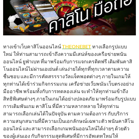
ทางเข้าเว็บคาสิโนออนไลน์
THEONEBET
ทางเลือกรูปแบบ
ใหม่ ให้ท่านสามารถเข้าถึงความมีเสน่ห์ของเครือข่ายพนัน
ออนไลน์ ยูฟ่าเบท ที่มาพร้อมกับการแจกเครดิตฟรี เดิมพันคาสิ
โนออนไลน์ไม่ผ่านเอเย่นต์ เล่นง่ายได้ทุกที่ทุกเวลาตามความ
ชื่นชอบ และมีการคัดสรรรางวัลแจ็คพอตต่างๆ ภายในเกมให้
ทุกท่านได้เข้าร่วมกิจกรรมเกม
เครือข่ายเว็บพนัน
เว็บตรงอย่าง
มืออาชีพ พร้อมทั้งกับการทดลองเล่น จะทำให้ทุกท่านเข้าถึง
สิทธิพิเศษต่างๆ ภายในเกมได้อย่างปลอดภัย มาพร้อมกับรูปแบบ
การเดิมพันเกม คาสิโน ที่มีความหลากหลาย ให้ทุกท่าน
สามารถเลือกเล่นได้ในปัจจุบัน ตามความต้องการ กับบริการ
ความสนุกสนานที่มีความเป็นเอกลักษณ์เฉพาะตัว พนันคาสิโน
ออนไลน์ และสามารถเลือกเกมพนันออนไลน์ได้ง่ายๆ ด้วยตัว
ของผู้เล่นเอง กับกิจกรรมสุดพิเศษที่มีการอัพเดทใหม่ให้