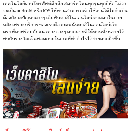
เทคโนโลยีผ่านโทรศัพท์มือถือ สมาร์ทโฟนทุกรุ่นทุกยี่ห้อ ไม่ว่า
จะเป็น android หรือ iOS ให้ท่านสามารถเข้าใช้งานได้ไม่จำเป็น
ต้องกังวลปัญหาต่างๆ เดิมพันคาสิโนออนไลน์ ตามมาในภาย
หลัง เพราะบริการของเราคือ เกมพนันคาสิโนออนไลน์เว็บ
ตรง ที่มาพร้อมกับแนวทางต่างๆ มากมายที่ให้ท่านทั้งหลายได้
พบกับรางวัลแจ็คพอตภายในเกมที่ทำกำไรได้ง่ายมากยิ่งขึ้น