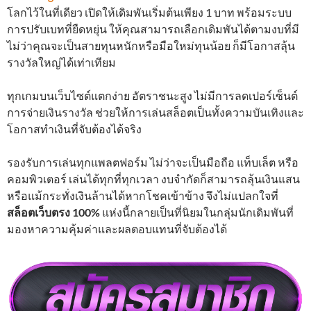
โลกไว้ในที่เดียว เปิดให้เดิมพันเริ่มต้นเพียง 1 บาท พร้อมระบบ
การปรับเบทที่ยืดหยุ่น ให้คุณสามารถเลือกเดิมพันได้ตามงบที่มี
ไม่ว่าคุณจะเป็นสายทุนหนักหรือมือใหม่ทุนน้อย ก็มีโอกาสลุ้น
รางวัลใหญ่ได้เท่าเทียม
ทุกเกมบนเว็บไซต์แตกง่าย อัตราชนะสูง ไม่มีการลดเปอร์เซ็นต์
การจ่ายเงินรางวัล ช่วยให้การเล่นสล็อตเป็นทั้งความบันเทิงและ
โอกาสทำเงินที่จับต้องได้จริง
รองรับการเล่นทุกแพลตฟอร์ม ไม่ว่าจะเป็นมือถือ แท็บเล็ต หรือ
คอมพิวเตอร์ เล่นได้ทุกที่ทุกเวลา งบจำกัดก็สามารถลุ้นเงินแสน
หรือแม้กระทั่งเงินล้านได้หากโชคเข้าข้าง จึงไม่แปลกใจที่
สล็อตเว็บตรง 100%
แห่งนี้กลายเป็นที่นิยมในกลุ่มนักเดิมพันที่
มองหาความคุ้มค่าและผลตอบแทนที่จับต้องได้