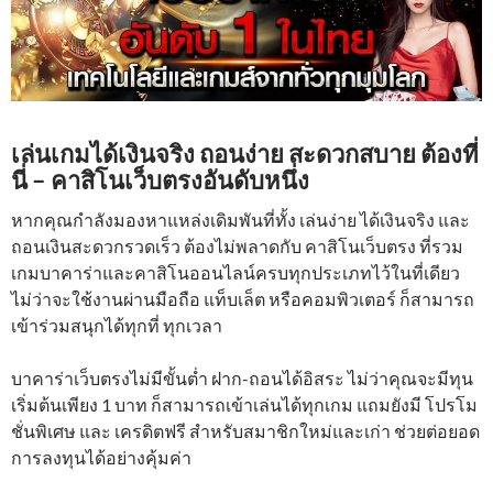
เล่นเกมได้เงินจริง ถอนง่าย สะดวกสบาย ต้องที่
นี่ – คาสิโนเว็บตรงอันดับหนึ่ง
หากคุณกำลังมองหาแหล่งเดิมพันที่ทั้ง เล่นง่าย ได้เงินจริง และ
ถอนเงินสะดวกรวดเร็ว ต้องไม่พลาดกับ คาสิโนเว็บตรง ที่รวม
เกมบาคาร่าและคาสิโนออนไลน์ครบทุกประเภทไว้ในที่เดียว
ไม่ว่าจะใช้งานผ่านมือถือ แท็บเล็ต หรือคอมพิวเตอร์ ก็สามารถ
เข้าร่วมสนุกได้ทุกที่ ทุกเวลา
บาคาร่าเว็บตรงไม่มีขั้นต่ำ ฝาก-ถอนได้อิสระ ไม่ว่าคุณจะมีทุน
เริ่มต้นเพียง 1 บาท ก็สามารถเข้าเล่นได้ทุกเกม แถมยังมี โปรโม
ชั่นพิเศษ และ เครดิตฟรี สำหรับสมาชิกใหม่และเก่า ช่วยต่อยอด
การลงทุนได้อย่างคุ้มค่า