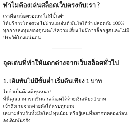
ทำไมต้องเล่นสล็อตเว็บตรงกับเรา ?
เราคือ สล็อตวอเลท ไม่มีขั้นต่ำ
ให้บริการโดยตรง ไม่ผ่านเอเย่นต์ มั่นใจได้ว่า ปลอดภัย 100%
ทุกการลงทุนของคุณจะไร้ความเสี่ยง ไม่มีการล็อกยูส และไม่มี
ประวัติโกงแน่นอน
จุดเด่นที่ทำให้แตกต่างจากเว็บสล็อตทั่วไป
1. เดิมพันไม่มีขั้นต่ำ เริ่มต้นเพียง 1 บาท
ไม่จำเป็นต้องมีทุนหนา!
ที่นี่คุณสามารถเริ่มเล่นสล็อตได้ด้วยเงินเพียง 1 บาท
เข้าถึงเกมจากค่ายดังได้ครบทุกเกม
เหมาะสำหรับทั้งมือใหม่ ทุนน้อย หรือผู้เล่นที่อยากทดลองก่อน
ลงเดิมพันจริง