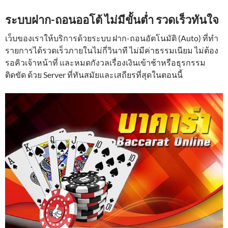
ระบบฝาก-ถอนออโต้ ไม่มีขั้นต่ำ รวดเร็วทันใจ
เว็บของเราให้บริการด้วยระบบ ฝาก-ถอนอัตโนมัติ (Auto) ที่ทำ
รายการได้รวดเร็วภายในไม่กี่วินาที ไม่มีค่าธรรมเนียม ไม่ต้อง
รอคิวเจ้าหน้าที่ และหมดกังวลเรื่องเงินเข้าช้าหรือธุรกรรม
ติดขัด ด้วย Server ที่ทันสมัยและเสถียรที่สุดในตอนนี้