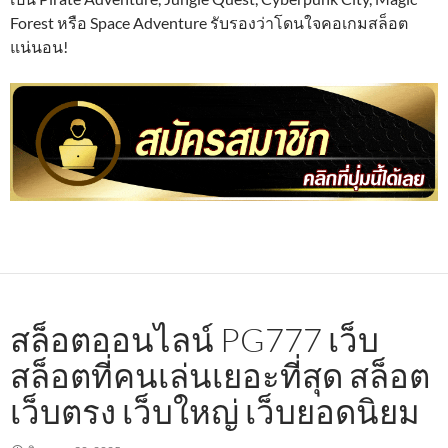
Forest หรือ Space Adventure รับรองว่าโดนใจคอเกมสล็อต
แน่นอน!
สล็อตออนไลน์ PG777 เว็บ
สล็อตที่คนเล่นเยอะที่สุด สล็อต
เว็บตรง เว็บใหญ่ เว็บยอดนิยม