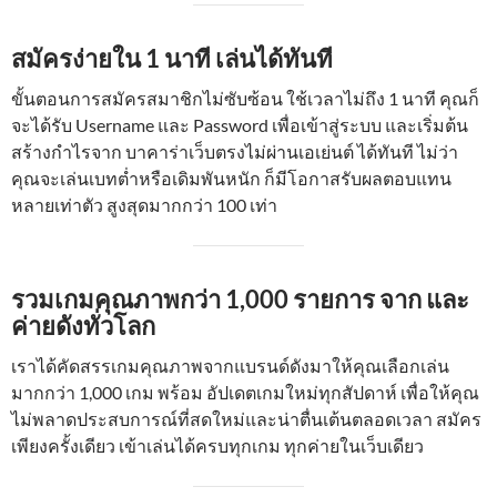
สมัครง่ายใน 1 นาที เล่นได้ทันที
ขั้นตอนการสมัครสมาชิกไม่ซับซ้อน ใช้เวลาไม่ถึง 1 นาที คุณก็
จะได้รับ Username และ Password เพื่อเข้าสู่ระบบ และเริ่มต้น
สร้างกำไรจาก บาคาร่าเว็บตรงไม่ผ่านเอเย่นต์ ได้ทันที ไม่ว่า
คุณจะเล่นเบทต่ำหรือเดิมพันหนัก ก็มีโอกาสรับผลตอบแทน
หลายเท่าตัว สูงสุดมากกว่า 100 เท่า
รวมเกมคุณภาพกว่า 1,000 รายการ จาก และ
ค่ายดังทั่วโลก
เราได้คัดสรรเกมคุณภาพจากแบรนด์ดังมาให้คุณเลือกเล่น
มากกว่า 1,000 เกม พร้อม อัปเดตเกมใหม่ทุกสัปดาห์ เพื่อให้คุณ
ไม่พลาดประสบการณ์ที่สดใหม่และน่าตื่นเต้นตลอดเวลา สมัคร
เพียงครั้งเดียว เข้าเล่นได้ครบทุกเกม ทุกค่ายในเว็บเดียว