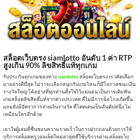
สล็อตเว็บตรง siamlotto อันดับ 1 ค่า RTP
สูงเกิน 90% ลิขสิทธิ์แท้ทุกเกม
รับประกันทุกเกมของทาง
siamlotto
สล็อตเว็บตรง เราคัดเลือก
มาอย่างดีที่สุด ไม่ว่าจะเลือกสนุกกับเกมไหน ก็มีโอกาสชนะเงิน
รางวัลใหญ่ ได้อย่างที่ทุกท่านตั้งใจไว้แน่นอน เป็นการเดิมพัน
เกมสล็อตลิขสิทธิ์แท้จากต่างประเทศ ที่ไม่มีการฉ้อโกงเกิดขึ้น
แถมยังมีอัตราการจ่ายเงินรางวัล ที่โดดเด่นเป็นอันดับหนึ่ง ไม่
เหมือนใครอีกด้วย
เอาใจผู้เล่นที่ชื่นชอบความรวดเร็วในการฝากถอนด้วยการให้
บริการสล็อตทรูวอลเล็ตใหม่ล่าสุดที่ใช้บริการผ่าน สล็อตเว็บ