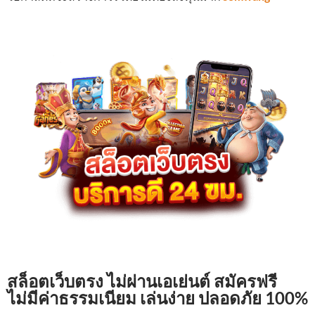
สล็อตเว็บตรง ไม่ผ่านเอเย่นต์ สมัครฟรี
ไม่มีค่าธรรมเนียม เล่นง่าย ปลอดภัย 100%