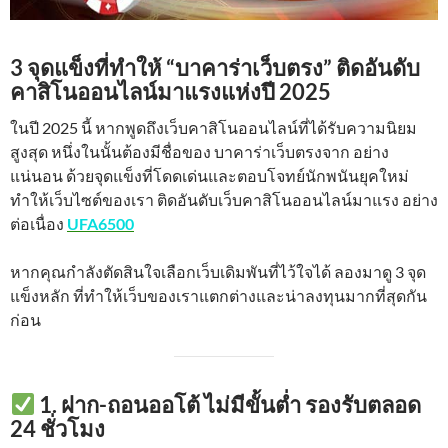
3 จุดแข็งที่ทำให้ “บาคาร่าเว็บตรง” ติดอันดับ
คาสิโนออนไลน์มาแรงแห่งปี 2025
ในปี 2025 นี้ หากพูดถึงเว็บคาสิโนออนไลน์ที่ได้รับความนิยม
สูงสุด หนึ่งในนั้นต้องมีชื่อของ บาคาร่าเว็บตรงจาก อย่าง
แน่นอน ด้วยจุดแข็งที่โดดเด่นและตอบโจทย์นักพนันยุคใหม่
ทำให้เว็บไซต์ของเรา ติดอันดับเว็บคาสิโนออนไลน์มาแรง อย่าง
ต่อเนื่อง
UFA6500
หากคุณกำลังตัดสินใจเลือกเว็บเดิมพันที่ไว้ใจได้ ลองมาดู 3 จุด
แข็งหลัก ที่ทำให้เว็บของเราแตกต่างและน่าลงทุนมากที่สุดกัน
ก่อน
1. ฝาก-ถอนออโต้ ไม่มีขั้นต่ำ รองรับตลอด
24 ชั่วโมง