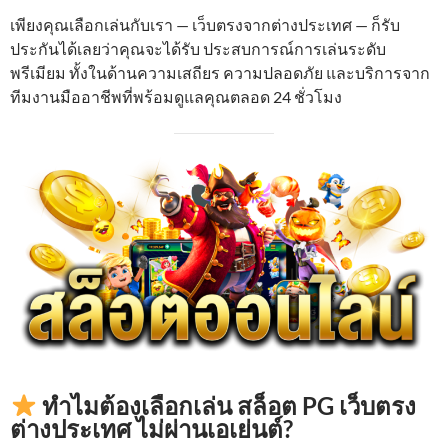
เพียงคุณเลือกเล่นกับเรา — เว็บตรงจากต่างประเทศ — ก็รับ
ประกันได้เลยว่าคุณจะได้รับ ประสบการณ์การเล่นระดับ
พรีเมียม ทั้งในด้านความเสถียร ความปลอดภัย และบริการจาก
ทีมงานมืออาชีพที่พร้อมดูแลคุณตลอด 24 ชั่วโมง
ทำไมต้องเลือกเล่น สล็อต PG เว็บตรง
ต่างประเทศ ไม่ผ่านเอเย่นต์?