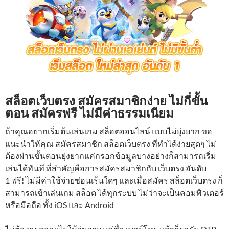
สล็อตเว็บตรง สมัครสมาชิกง่าย ไม่กี่ขั้น
ตอน สมัครฟรี ไม่มีค่าธรรมเนียม
ถ้าคุณอยากเริ่มต้นเล่นเกม สล็อตออนไลน์ แบบไม่ยุ่งยาก ขอ
แนะนำให้คุณ สมัครสมาชิก สล็อตเว็บตรง ที่ทำได้ง่ายสุดๆ ไม่
ต้องผ่านขั้นตอนยุ่งยากแค่กรอกข้อมูลบางอย่างก็สามารถเริ่ม
เล่นได้ทันที ที่สำคัญคือการสมัครสมาชิกกับ เว็บตรง อันดับ
1 ฟรี! ไม่มีค่าใช้จ่ายซ่อนเร้นใดๆ และเมื่อสมัคร สล็อตเว็บตรง ก็
สามารถเข้าเล่นเกม สล็อต ได้ทุกระบบ ไม่ว่าจะเป็นคอมพิวเตอร์
หรือมือถือ ทั้ง iOS และ Android