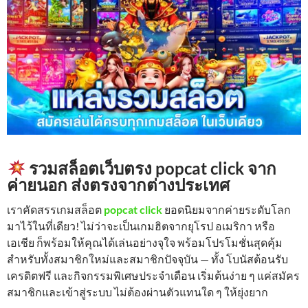
รวมสล็อตเว็บตรง popcat click
จาก
ค่ายนอก ส่งตรงจากต่างประเทศ
เราคัดสรรเกมสล็อต
popcat click
ยอดนิยมจากค่ายระดับโลก
มาไว้ในที่เดียว! ไม่ว่าจะเป็นเกมฮิตจากยุโรป อเมริกา หรือ
เอเชีย ก็พร้อมให้คุณได้เล่นอย่างจุใจ พร้อมโปรโมชั่นสุดคุ้ม
สำหรับทั้งสมาชิกใหม่และสมาชิกปัจจุบัน — ทั้ง โบนัสต้อนรับ
เครดิตฟรี และกิจกรรมพิเศษประจำเดือน เริ่มต้นง่าย ๆ แค่สมัคร
สมาชิกและเข้าสู่ระบบ ไม่ต้องผ่านตัวแทนใด ๆ ให้ยุ่งยาก