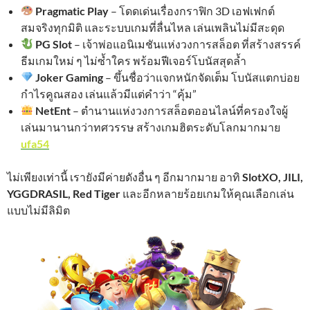
Pragmatic Play
– โดดเด่นเรื่องกราฟิก 3D เอฟเฟกต์
สมจริงทุกมิติ และระบบเกมที่ลื่นไหล เล่นเพลินไม่มีสะดุด
PG Slot
– เจ้าพ่อแอนิเมชันแห่งวงการสล็อต ที่สร้างสรรค์
ธีมเกมใหม่ ๆ ไม่ซ้ำใคร พร้อมฟีเจอร์โบนัสสุดล้ำ
Joker Gaming
– ขึ้นชื่อว่าแจกหนักจัดเต็ม โบนัสแตกบ่อย
กำไรคูณสอง เล่นแล้วมีแต่คำว่า “คุ้ม”
NetEnt
– ตำนานแห่งวงการสล็อตออนไลน์ที่ครองใจผู้
เล่นมานานกว่าทศวรรษ สร้างเกมฮิตระดับโลกมากมาย
ufa54
ไม่เพียงเท่านี้ เรายังมีค่ายดังอื่น ๆ อีกมากมาย อาทิ
SlotXO, JILI,
YGGDRASIL, Red Tiger
และอีกหลายร้อยเกมให้คุณเลือกเล่น
แบบไม่มีลิมิต