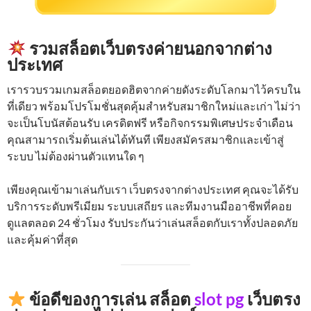
รวมสล็อตเว็บตรงค่ายนอกจากต่าง
ประเทศ
เรารวบรวมเกมสล็อตยอดฮิตจากค่ายดังระดับโลกมาไว้ครบใน
ที่เดียว พร้อมโปรโมชั่นสุดคุ้มสำหรับสมาชิกใหม่และเก่า ไม่ว่า
จะเป็นโบนัสต้อนรับ เครดิตฟรี หรือกิจกรรมพิเศษประจำเดือน
คุณสามารถเริ่มต้นเล่นได้ทันที เพียงสมัครสมาชิกและเข้าสู่
ระบบ ไม่ต้องผ่านตัวแทนใด ๆ
เพียงคุณเข้ามาเล่นกับเรา เว็บตรงจากต่างประเทศ คุณจะได้รับ
บริการระดับพรีเมียม ระบบเสถียร และทีมงานมืออาชีพที่คอย
ดูแลตลอด 24 ชั่วโมง รับประกันว่าเล่นสล็อตกับเราทั้งปลอดภัย
และคุ้มค่าที่สุด
ข้อดีของการเล่น สล็อต
slot pg
เว็บตรง