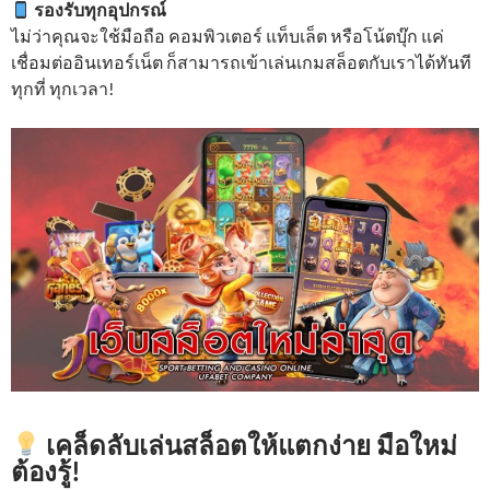
รองรับทุกอุปกรณ์
ไม่ว่าคุณจะใช้มือถือ คอมพิวเตอร์ แท็บเล็ต หรือโน้ตบุ๊ก แค่
เชื่อมต่ออินเทอร์เน็ต ก็สามารถเข้าเล่นเกมสล็อตกับเราได้ทันที
ทุกที่ ทุกเวลา!
เคล็ดลับเล่นสล็อตให้แตกง่าย มือใหม่
ต้องรู้!