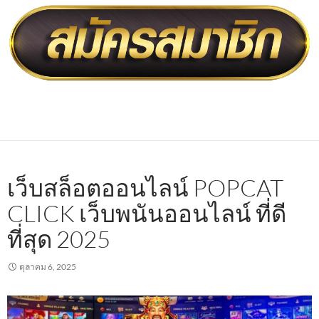
เว็บสล็อตออนไลน์ POPCAT
CLICK เว็บพนันออนไลน์ ที่ดี
ที่สุด 2025
ตุลาคม 6, 2025