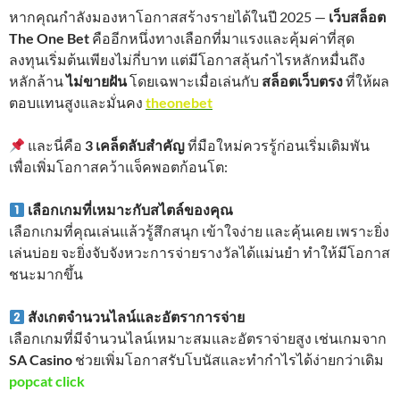
หากคุณกำลังมองหาโอกาสสร้างรายได้ในปี 2025 —
เว็บสล็อต
The One Bet
คืออีกหนึ่งทางเลือกที่มาแรงและคุ้มค่าที่สุด
ลงทุนเริ่มต้นเพียงไม่กี่บาท แต่มีโอกาสลุ้นกำไรหลักหมื่นถึง
หลักล้าน
ไม่ขายฝัน
โดยเฉพาะเมื่อเล่นกับ
สล็อตเว็บตรง
ที่ให้ผล
ตอบแทนสูงและมั่นคง
theonebet
และนี่คือ
3 เคล็ดลับสำคัญ
ที่มือใหม่ควรรู้ก่อนเริ่มเดิมพัน
เพื่อเพิ่มโอกาสคว้าแจ็คพอตก้อนโต:
เลือกเกมที่เหมาะกับสไตล์ของคุณ
เลือกเกมที่คุณเล่นแล้วรู้สึกสนุก เข้าใจง่าย และคุ้นเคย เพราะยิ่ง
เล่นบ่อย จะยิ่งจับจังหวะการจ่ายรางวัลได้แม่นยำ ทำให้มีโอกาส
ชนะมากขึ้น
สังเกตจำนวนไลน์และอัตราการจ่าย
เลือกเกมที่มีจำนวนไลน์เหมาะสมและอัตราจ่ายสูง เช่นเกมจาก
SA Casino
ช่วยเพิ่มโอกาสรับโบนัสและทำกำไรได้ง่ายกว่าเดิม
popcat click