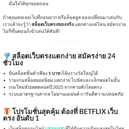
มั่นใจได้ทุกยอดถอน
ถ้าคุณเคยเจอเว็บที่ถอนยาก หรือล็อคยูส ลองเปลี่ยนมาเล่นกับ
เราแล้วจะรู้ว่า
สล็อตเว็บตรงของจริง
แตกต่างแค่ไหน สมัครง่าย
ไม่กี่ขั้นตอนก็เข้าเล่นได้ทันที!
สล็อตเว็บตรงแตกง่าย สมัครง่าย 24
ชั่วโมง
ปั่นสล็อตขั้นต่ำเพียง
1 บาท
ก็ลุ้นรางวัลใหญ่ได้
รวมเกมสล็อตยอดนิยม แตกง่าย โบนัสและแจ็กพอตไม่อั้น
เกมใหม่อัปเดตตลอดปี 2025 จากค่ายดังโดยตรง
ระบบมาตรฐานสากล ไม่ผ่านเอเย่นต์ การันตีความปลอดภัย
โปรโมชั่นสุดคุ้ม ต้องที่
BETFLIX เว็บ
ตรง
อันดับ 1
เว็บสล็อตออนไลน์
UFA6500
ที่ได้รับความนิยมสูงสุดในไทย