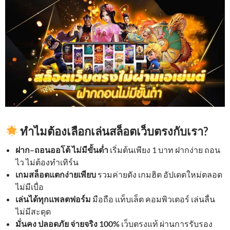
ทำไมต้องเลือกเล่นสล็อตเว็บตรงกับเรา?
ฝาก–ถอนออโต้ ไม่มีขั้นต่ำ
เริ่มต้นเพียง 1 บาท ฝากง่าย ถอน
ไว ไม่ต้องทำเทิร์น
เกมสล็อตแตกง่ายเพียบ
รวมค่ายดัง เกมฮิต อัปเดตใหม่ตลอด
ไม่มีเบื่อ
เล่นได้ทุกแพลตฟอร์ม
มือถือ แท็บเล็ต คอมพิวเตอร์ เล่นลื่น
ไม่มีสะดุด
มั่นคง ปลอดภัย จ่ายจริง 100%
เว็บตรงแท้ ผ่านการรับรอง