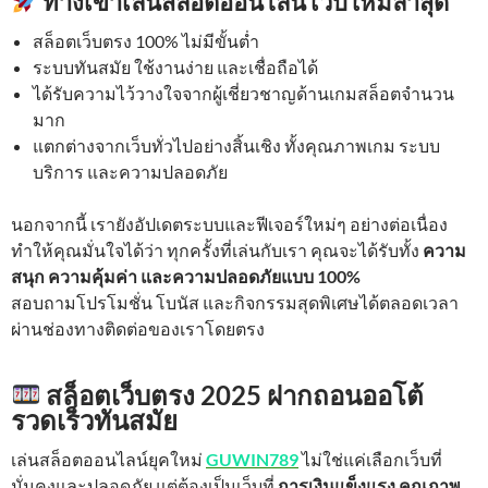
ทางเข้าเล่นสล็อตออนไลน์ เว็บใหม่ล่าสุด
สล็อตเว็บตรง 100% ไม่มีขั้นต่ำ
ระบบทันสมัย ใช้งานง่าย และเชื่อถือได้
ได้รับความไว้วางใจจากผู้เชี่ยวชาญด้านเกมสล็อตจำนวน
มาก
แตกต่างจากเว็บทั่วไปอย่างสิ้นเชิง ทั้งคุณภาพเกม ระบบ
บริการ และความปลอดภัย
นอกจากนี้ เรายังอัปเดตระบบและฟีเจอร์ใหม่ๆ อย่างต่อเนื่อง
ทำให้คุณมั่นใจได้ว่า ทุกครั้งที่เล่นกับเรา คุณจะได้รับทั้ง
ความ
สนุก ความคุ้มค่า และความปลอดภัยแบบ 100%
สอบถามโปรโมชั่น โบนัส และกิจกรรมสุดพิเศษได้ตลอดเวลา
ผ่านช่องทางติดต่อของเราโดยตรง
สล็อตเว็บตรง 2025 ฝากถอนออโต้
รวดเร็วทันสมัย
เล่นสล็อตออนไลน์ยุคใหม่
GUWIN789
ไม่ใช่แค่เลือกเว็บที่
มั่นคงและปลอดภัย แต่ต้องเป็นเว็บที่
การเงินแข็งแรง คุณภาพ