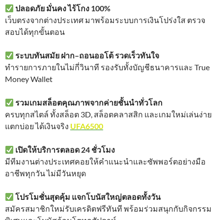
ปลอดภัย มั่นคง ไร้โกง 100%
เว็บตรงจากต่างประเทศ มาพร้อมระบบการเงินโปร่งใส ตรวจ
สอบได้ทุกขั้นตอน
ระบบทันสมัย ฝาก–ถอนออโต้ รวดเร็วทันใจ
ทำรายการภายในไม่กี่วินาที รองรับทั้งบัญชีธนาคารและ True
Money Wallet
รวมเกมสล็อตคุณภาพจากค่ายชั้นนำทั่วโลก
ครบทุกสไตล์ ทั้งสล็อต 3D, สล็อตคลาสสิก และเกมใหม่เล่นง่าย
แตกบ่อย ได้เงินจริง
UFA6500
เปิดให้บริการตลอด 24 ชั่วโมง
มีทีมงานต่างประเทศคอยให้คำแนะนำและซัพพอร์ตอย่างมือ
อาชีพทุกวัน ไม่มีวันหยุด
โปรโมชั่นสุดคุ้ม แจกโบนัสใหญ่ตลอดทั้งวัน
สมัครสมาชิกใหม่รับเครดิตฟรีทันที พร้อมร่วมสนุกกับกิจกรรม