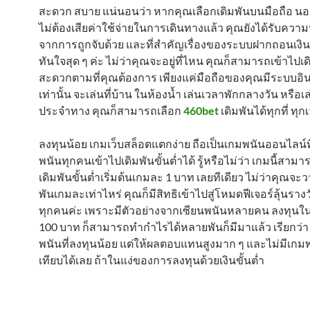
สะดวก สบาย แน่นอนว่า หากคุณเลือกเดิมพันบนมือถือ 
ไม่ต้องเสียค่าใช้จ่ายในการเดินทางแล้ว คุณยังได้รับควา
จากการถูกจับด้วย และที่สำคัญเรื่องของระบบฝากถอนเงิน
ทันใจสุด ๆ ค่ะ ไม่ว่าคุณจะอยู่ที่ไหน คุณก็สามารถเข้าไปเ
สะดวกตามที่คุณต้องการ เพียงแค่มือถือของคุณมีระบบอิน
เท่านั้น จะเล่นที่บ้าน ในห้องน้ำ เล่นเวลาพักกลางวัน หรือ
ประจำทาง คุณก็สามารถเลือก
460bet
เดิมพันได้ทุกที่ ทุก
ลงทุนน้อย เกมเว็บสล็อตแตกง่าย ถือเป็นเกมพนันออนไลน์ที่
พนันทุกคนเข้าไปเดิมพันขั้นต่ำได้ รู้หรือไม่ว่า เกมนี้สามา
เดิมพันขั้นต่ำเริ่มต้นเกมละ 1 บาท เลยทีเดียว ไม่ว่าคุณจะว
พันเกมละเท่าไหร่ คุณก็มีสิทธิเข้าไปสู่โหมดฟีเจอร์ลุ้นราง
ทุกคนค่ะ เพราะมีตัวอย่างจากเซียนพนันหลายคน ลงทุนในเ
100 บาท ก็สามารถทำกำไรได้หลายพันก็มีมาแล้ว เรียกว่า 
พนันที่ลงทุนน้อย แต่ให้ผลตอบแทนสูงมาก ๆ และไม่มีเก
เทียบได้เลย ถ้าในแง่ของการลงทุนด้วยเงินขั้นต่ำ