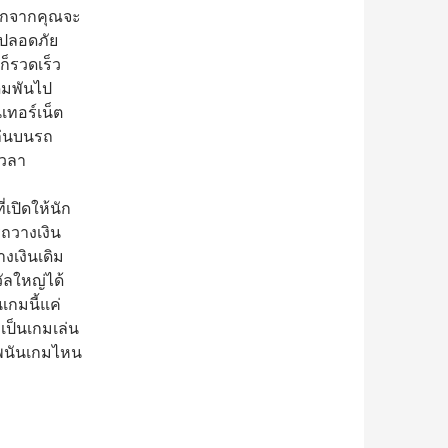
นอกจากคุณจะ
มปลอดภัย
ก็รวดเร็ว
ดิมพันไป
เทอร์เน็ต
เล่นบนรถ
เวลา
เปิดให้นัก
รถวางเงิน
างเงินเดิม
วัลใหญ่ได้
กมนี้แค่
เป็นเกมเล่น
มพนันเกมไหน