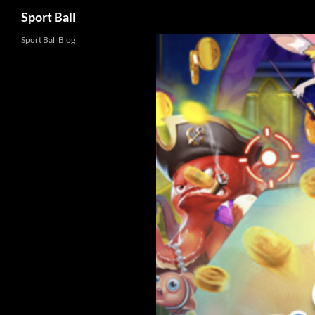
ค้นหา
Sport Ball
Sport Ball Blog