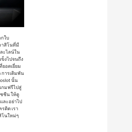
ากใบ
สิโนที่มี
งและไลน์ใน
แข็งไปจนถึง
่ยอดเยี่ยม
 การเดิมพัน
slot นั้น
เกมฟรีไปสู่
ชชีน ให้ดู
ียและอย่าไป
ครดิต เรา
สิโนใหม่ๆ