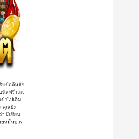
ับข้อดีหลัก
โบนัสฟรี และ
ข้าไปเดิม
 คุณยัง
่า มีเซียน
ายหมื่นบาท