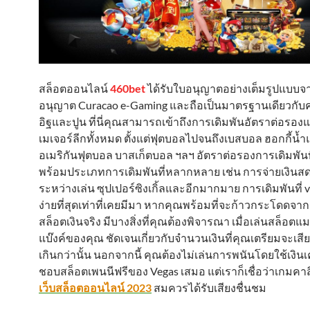
สล็อตออนไลน์
460bet
ได้รับใบอนุญาตอย่างเต็มรูปแบบจ
อนุญาต Curacao e-Gaming และถือเป็นมาตรฐานเดียวกับคา
อิฐและปูน ที่นี่คุณสามารถเข้าถึงการเดิมพันอัตราต่อรอ
เมเจอร์ลีกทั้งหมด ตั้งแต่ฟุตบอลไปจนถึงเบสบอล ฮอกกี้น้ำ
อเมริกันฟุตบอล บาสเก็ตบอล ฯลฯ อัตราต่อรองการเดิมพันที
พร้อมประเภทการเดิมพันที่หลากหลาย เช่น การจ่ายเงินสด
ระหว่างเล่น ซุปเปอร์ซิงเกิ้ลและอีกมากมาย การเดิมพันที่ vo
ง่ายที่สุดเท่าที่เคยมีมา หากคุณพร้อมที่จะก้าวกระโดดจาก
สล็อตเงินจริง มีบางสิ่งที่คุณต้องพิจารณา เมื่อเล่นสล็อตแม
แบ๊งค์ของคุณ ชัดเจนเกี่ยวกับจำนวนเงินที่คุณเตรียมจะเส
เกินกว่านั้น นอกจากนี้ คุณต้องไม่เล่นการพนันโดยใช้เงินเ
ชอบสล็อตเพนนีฟรีของ Vegas เสมอ แต่เราก็เชื่อว่าเกมคา
เว็บสล็อตออนไลน์ 2023
สมควรได้รับเสียงชื่นชม