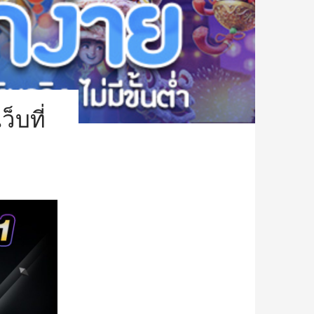
็บที่