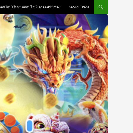
ออนไลน์ เว็บพนันออนไลน์ เครดิตฟรี ปี 2023
SAMPLE PAGE