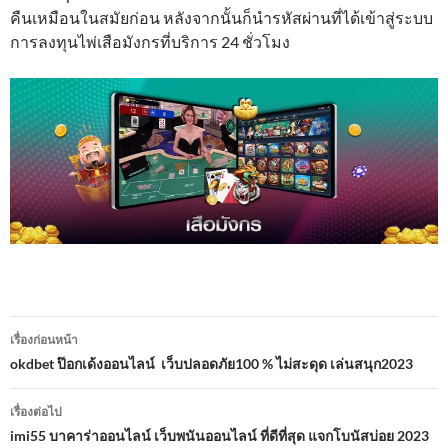
คืนเหมือนในสมัยก่อน หลังจากนั้นก็นำรหัสผ่านที่ได้เข้าสู่ระบบ
การลงทุนไพ่เสือมังกรที่บริการ 24 ชั่วโมง
เมนู
เรื่องก่อนหน้า
นำทาง
okdbet ป๊อกเด้งออนไลน์ เว็บปลอดภัย100 % ไม่สะดุด เล่นสนุก2023
เรื่อง
เรื่องต่อไป
imi55 บาคาร่าออนไลน์ เว็บพนันออนไลน์ ที่ดีที่สุด แจกโบนัสบ่อย 2023