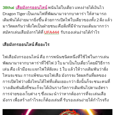
38thai
เสือมังกรออนไลน์
พนันไผ่ใบเดียว แทงง่ายได้เงินไว
Dragon Tiger เป็นเกมไพ่ที่พัฒนามาจากบาคาร่า ให้สามารถ
เดิมพันได้ง่ายมากยิ่งขึ้น ด้วยการเปิดไพ่ใบเดียวของทั้ง 2 ฝั่ง แล้ว
มาวัดผลกันว่าฝั่งใดเป็นฝ่ายชนะคือฝั่งที่มีจำนวนแต้มมากกว่า
สมัครเล่นเสือมังกรได้ที่
UFA444
รับรองเล่นง่ายได้กำไร
เสือมังกรออนไลน์ คืออะไร
ไพ่เสือมังกรออนไลน์ คือ การพนันชนิดหนึ่งที่ใช้ไพ่ในการเล่น
พัฒนามาจากบาคาร่าที่ใช้ไพ่ 3 ใบ มาเป็นใบเดี่ยวโดยมีวิธีการ
เล่น คือ เจ้ามือจะแจกไพ่ให้ฝังละ 1 ใบ แล้วให้วางเดิมพันว่าฝั่ง
ไหนจะชนะ การแพ้ชนะขอไพ่เสือ มังกรจะวัดผลกันที่ผลของ
การเปิดไพ่ว่างฝั่งไหนได้ไพ่ที่แต้มเยอะกว่า ฝั่งนั้นก็จะชนะคนที่
วางเดิมพันฝั่งที่ชนะก็จะได้เงินรางวัลการเดิมพันไปตามอัตรา
การจ่ายของเว็บต่าง ๆ ซึ่งแนะนำว่าหากต้องการที่จะเล่นเสือ
มังกร เพื่อสร้างกำไรละก็ต้องเล่นที่ รับรองเล่นง่ายได้กำไรจริง