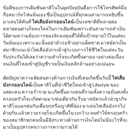
ข้อดีของการเดิมพันคาสิโนในยุคปัจจุบันคือการใช้โทรศัพท์มือ
ถือสมาร์ทโฟนนั่นเอง ซึ่งเป็นอุปกรณ์ที่ทุกคนสามารถหยิบขึ้น
มาเล่นได้ทันที
ไพ่เสือมังกรออนไลน์
เป็นรสชาติที่หลายต่อ
หลายคนต่างก็หลงใหลในการเดิมพันเพราะมันสามารถทำเงิน
ได้ตามความต้องการของนักลงทุนที่ได้ตั้งเป้าหมายไว้ในแต่ละ
วันนั่นเอง เพราะฉะนั้นอย่ามัวรอช้าอย่างเด็ดขาด มาสมัครเป็น
สมาชิกแนะนำไพ่เสือมังกรเข้าสู่ระบบการใช้ชีวิตในแต่ละวัน
รับประกันได้เลยว่าความสำเร็จจะเกิดขึ้นตามมาอย่างต่อเนื่อง
จนเงินที่ไหลเข้าสู่บัญชีรายเป็นเงินหลักล้านอย่างแน่นอน
ตัดปัญหาความขัดสนทางด้านการเงินที่เคยเกิดขึ้นวันนี้
ไพ่เสือ
มังกรออนไลน์
เป็นคาสิโนที่นำชีวิตใหม่เข้าสู่ Lifestyle ของ
แต่ละคน ความร่ำรวย จะเกิดขึ้นมาแทนที่รวมทั้งความมั่นคงทั้ง
ครอบครัวก็จะเกิดตามมาเช่นเดียวกัน รีบมาสมัครแล้วนำธุรกิจ
คาสิโนบอกต่อกับเพื่อนๆหรือญาติพี่น้อง มาเล่นไพ่เสือมังกรไป
ด้วยกัน แล้วความรวยก็จะเกิดขึ้นในวงกว้าง จนทำให้ครอบครัว
ของสมาชิกทุกคนนั้นมีอิสระทางด้านการเงินโดยไม่มีอะไรที่จะ
มาเป็นอุปสรรคขวางการความรวยได้